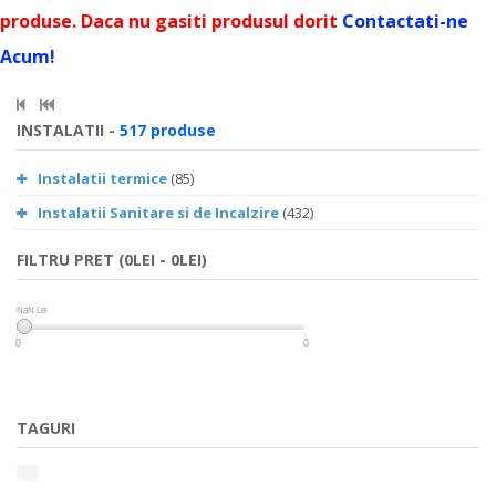
produse. Daca nu gasiti produsul dorit
Contactati-ne
Acum!
INSTALATII -
517 produse
Instalatii termice
(85)
Instalatii Sanitare si de Incalzire
(432)
FILTRU PRET (0LEI - 0LEI)
NaN Lei
NaN Lei
0
0
TAGURI