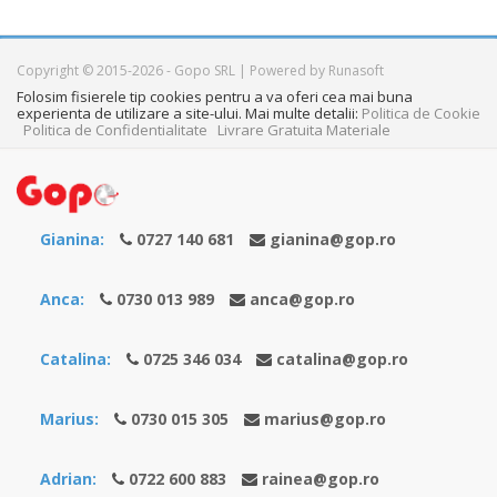
Copyright © 2015-2026 - Gopo SRL | Powered by Runasoft
Folosim fisierele tip cookies pentru a va oferi cea mai buna
experienta de utilizare a site-ului. Mai multe detalii:
Politica de Cookie
Politica de Confidentialitate
Livrare Gratuita Materiale
Gianina:
0727 140 681
gianina@gop.ro
Anca:
0730 013 989
anca@gop.ro
Catalina:
0725 346 034
catalina@gop.ro
Marius:
0730 015 305
marius@gop.ro
Adrian:
0722 600 883
rainea@gop.ro