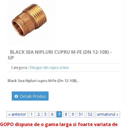
BLACK SEA NIPLURI CUPRU M-FE (DN 12-108) -
GP
Categoria :
Fitinguri din cupru si tevi
Black Sea Nipluri cupru M-Fe (Dn 12-108)...
Detalii Produs
« anterior
1
2
5
6
7
8
9
51
52
urmatorul »
GOPO dispune de o gama larga si foarte variata de