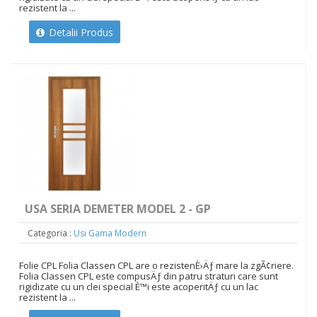
rezistent la ...
Detalii Produs
USA SERIA DEMETER MODEL 2 - GP
Categoria :
Usi Gama Modern
Folie CPL Folia Classen CPL are o rezistenÈ›Äƒ mare la zgÃ¢riere.
Folia Classen CPL este compusÄƒ din patru straturi care sunt
rigidizate cu un clei special È™i este acoperitÄƒ cu un lac
rezistent la ...