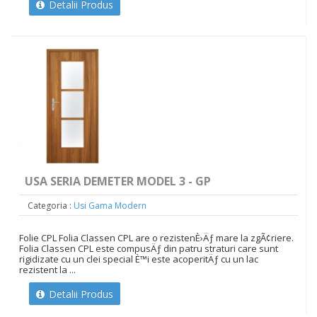
Detalii Produs
USA SERIA DEMETER MODEL 3 - GP
Categoria :
Usi Gama Modern
Folie CPL Folia Classen CPL are o rezistenÈ›Äƒ mare la zgÃ¢riere.
Folia Classen CPL este compusÄƒ din patru straturi care sunt
rigidizate cu un clei special È™i este acoperitÄƒ cu un lac
rezistent la ...
Detalii Produs