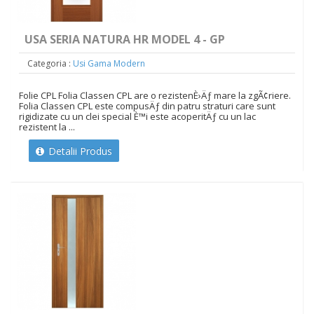
USA SERIA NATURA HR MODEL 4 - GP
Categoria :
Usi Gama Modern
Folie CPL Folia Classen CPL are o rezistenÈ›Äƒ mare la zgÃ¢riere.
Folia Classen CPL este compusÄƒ din patru straturi care sunt
rigidizate cu un clei special È™i este acoperitÄƒ cu un lac
rezistent la ...
Detalii Produs