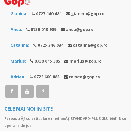
Gianina:
0727 140 681
gianina@gop.ro
Anca:
0730 013 989
anca@gop.ro
Catalina:
0725 346 034
catalina@gop.ro
Marius:
0730 015 305
marius@gop.ro
Adrian:
0722 600 883
rainea@gop.ro
CELE MAI NOI IN SITE
FereastrÄƒ cu articulare medianÄƒ STANDARD-PLUS GLU 0061 B cu
operare de jos