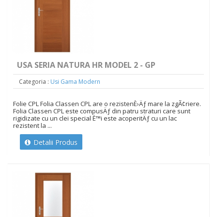
USA SERIA NATURA HR MODEL 2 - GP
Categoria :
Usi Gama Modern
Folie CPL Folia Classen CPL are o rezistenÈ›Äƒ mare la zgÃ¢riere.
Folia Classen CPL este compusÄƒ din patru straturi care sunt
rigidizate cu un clei special È™i este acoperitÄƒ cu un lac
rezistent la ...
Detalii Produs