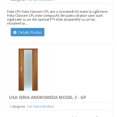
Folie CPL Folia Classen CPL are o rezistenÈ›Äƒ mare la zgÃ¢riere.
Folia Classen CPL este compusÄƒ din patru straturi care sunt
rigidizate cu un clei special È™i este acoperitÄƒ cu un lac
rezistent la ...
Detalii Produs
USA SERIA ANDROMEDA MODEL 3 - GP
Categoria :
Usi Gama Modern