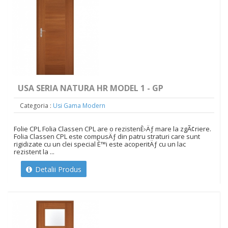
USA SERIA NATURA HR MODEL 1 - GP
Categoria :
Usi Gama Modern
Folie CPL Folia Classen CPL are o rezistenÈ›Äƒ mare la zgÃ¢riere.
Folia Classen CPL este compusÄƒ din patru straturi care sunt
rigidizate cu un clei special È™i este acoperitÄƒ cu un lac
rezistent la ...
Detalii Produs