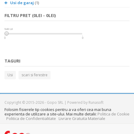
Usi de garaj
(1)
FILTRU PRET (0LEI - 0LEI)
NaN Lei
NaN Lei
0
0
TAGURI
Usi
scari si ferestre
Copyright © 2015-2026 - Gopo SRL | Powered by Runasoft
Folosim fisierele tip cookies pentru a va oferi cea mai buna
experienta de utilizare a site-ului. Mai multe detalii:
Politica de Cookie
Politica de Confidentialitate
Livrare Gratuita Materiale