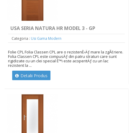
USA SERIA NATURA HR MODEL 3 - GP
Categoria :
Usi Gama Modern
Folie CPL Folia Classen CPL are o rezistenÈ›Äƒ mare la zgÃ¢riere.
Folia Classen CPL este compusÄƒ din patru straturi care sunt
rigidizate cu un clei special È™i este acoperitÄƒ cu un lac
rezistent la ...
Detalii Produs