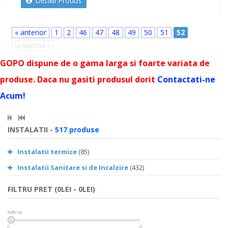
Detalii Produs
« anterior
1
2
46
47
48
49
50
51
52
urmatorul »
GOPO dispune de o gama larga si foarte variata de
produse. Daca nu gasiti produsul dorit
Contactati-ne
Acum!
INSTALATII -
517 produse
Instalatii termice
(85)
Instalatii Sanitare si de Incalzire
(432)
FILTRU PRET (0LEI - 0LEI)
NaN Lei
NaN Lei
0
0