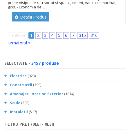
prime nisipul de rau sortat si spalat, ciment, var calce macinat,
gips. - Economia de ...
Detalii Produs
...
« anterior
1
2
3
4
5
6
7
315
316
urmatorul »
SELECTATE -
3157 produse
Electrice
(923)
Constructii
(399)
Amenajari Interior-Exterior
(1014)
Scule
(303)
Instalatii
(517)
FILTRU PRET (0LEI - 0LEI)