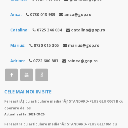
Anca:
0730 013 989
anca@gop.ro
Catalina:
0725 346 034
catalina@gop.ro
Marius:
0730 015 305
marius@gop.ro
Adrian:
0722 600 883
rainea@gop.ro
CELE MAI NOI IN SITE
FereastrÄƒ cu articulare medianÄƒ STANDARD-PLUS GLU 0061 B cu
operare de jos
Actualizat la: 2021-08-26
Fereastra cu articulare medianÄƒ STANDARD-PLUS GLL1061 cu