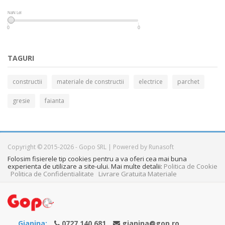
NaN Lei
NaN Lei
0
0
TAGURI
constructii
materiale de constructii
electrice
parchet
gresie
faianta
Copyright © 2015-2026 - Gopo SRL | Powered by Runasoft
Folosim fisierele tip cookies pentru a va oferi cea mai buna
experienta de utilizare a site-ului. Mai multe detalii:
Politica de Cookie
Politica de Confidentialitate
Livrare Gratuita Materiale
Gianina:
0727 140 681
gianina@gop.ro