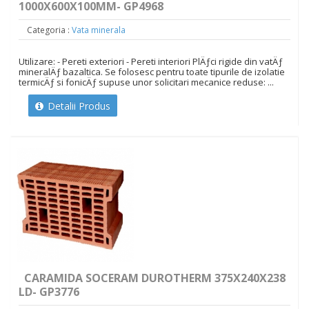
1000X600X100MM- GP4968
Categoria :
Vata minerala
Utilizare: - Pereti exteriori - Pereti interiori PlÄƒci rigide din vatÄƒ
mineralÄƒ bazaltica. Se folosesc pentru toate tipurile de izolatie
termicÄƒ si fonicÄƒ supuse unor solicitari mecanice reduse: ...
Detalii Produs
CARAMIDA SOCERAM DUROTHERM 375X240X238
LD- GP3776