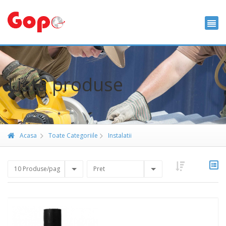
Lista produse
Acasa
Toate Categoriile
Instalatii
10 Produse/pag
Pret