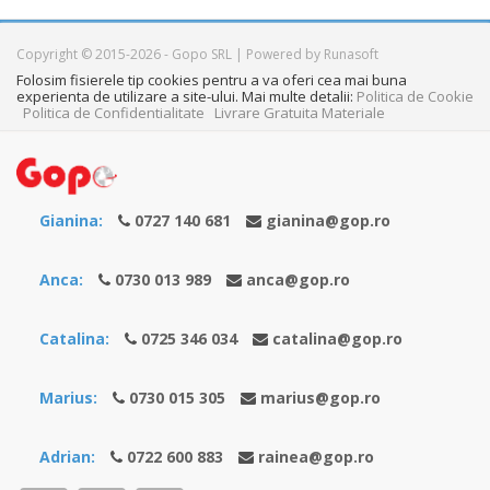
Copyright © 2015-2026 - Gopo SRL | Powered by Runasoft
Folosim fisierele tip cookies pentru a va oferi cea mai buna
experienta de utilizare a site-ului. Mai multe detalii:
Politica de Cookie
Politica de Confidentialitate
Livrare Gratuita Materiale
Gianina:
0727 140 681
gianina@gop.ro
Anca:
0730 013 989
anca@gop.ro
Catalina:
0725 346 034
catalina@gop.ro
Marius:
0730 015 305
marius@gop.ro
Adrian:
0722 600 883
rainea@gop.ro