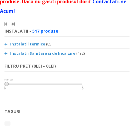
produse. Daca nu gasiti produsul dorit
Contactati-ne
Acum!
INSTALATII -
517 produse
Instalatii termice
(85)
Instalatii Sanitare si de Incalzire
(432)
FILTRU PRET (0LEI - 0LEI)
NaN Lei
NaN Lei
0
0
TAGURI