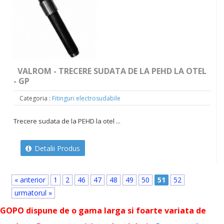
VALROM - TRECERE SUDATA DE LA PEHD LA OTEL
- GP
Categoria :
Fitinguri electrosudabile
Trecere sudata de la PEHD la otel ...
Detalii Produs
« anterior
1
2
46
47
48
49
50
51
52
urmatorul »
GOPO dispune de o gama larga si foarte variata de