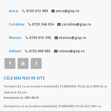
Anca:
0730 013 989
anca@gop.ro
Catalina:
0725 346 034
catalina@gop.ro
Marius:
0730 015 305
marius@gop.ro
Adrian:
0722 600 883
rainea@gop.ro
CELE MAI NOI IN SITE
FereastrÄƒ cu articulare medianÄƒ STANDARD-PLUS GLU 0061 B cu
operare de jos
Actualizat la: 2021-08-26
Fereastra cu articulare medianÄƒ STANDARD-PLUS GLL1061 cu