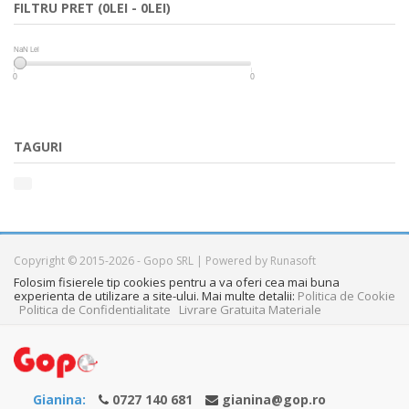
FILTRU PRET (0LEI - 0LEI)
NaN Lei
NaN Lei
0
0
TAGURI
Copyright © 2015-2026 - Gopo SRL | Powered by Runasoft
Folosim fisierele tip cookies pentru a va oferi cea mai buna
experienta de utilizare a site-ului. Mai multe detalii:
Politica de Cookie
Politica de Confidentialitate
Livrare Gratuita Materiale
Gianina:
0727 140 681
gianina@gop.ro