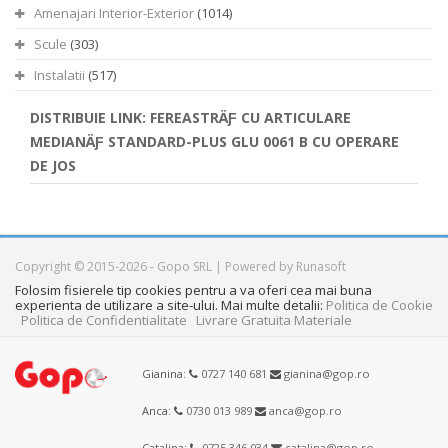
Amenajari Interior-Exterior
(1014)
Scule
(303)
Instalatii
(517)
DISTRIBUIE LINK: FEREASTRÄƑ CU ARTICULARE
MEDIANÄƑ STANDARD-PLUS GLU 0061 B CU OPERARE
DE JOS
Copyright © 2015-2026 - Gopo SRL | Powered by Runasoft
Folosim fisierele tip cookies pentru a va oferi cea mai buna
experienta de utilizare a site-ului. Mai multe detalii:
Politica de Cookie
Politica de Confidentialitate
Livrare Gratuita Materiale
Gianina:
0727 140 681
gianina@gop.ro
Anca:
0730 013 989
anca@gop.ro
Catalina:
0725 346 034
catalina@gop.ro