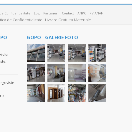
 de Confidentialitate
Login Parteneri
Contact
ANPC
PV ANAF
itica de Confidentialitate
Livrare Gratuita Materiale
OPO
GOPO - GALERIE FOTO
rului
ste,
rgoviste
ro