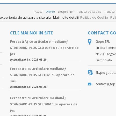
Acasa
Oferte
Despre Noi
Politica de Cookie
Politica
xperienta de utilizare a site-ului. Mai multe detalii:
Politica de Cookie
Pol
CELE MAI NOI IN SITE
CONTACT G
FereastrÄƒ cu articulare medianÄƒ
Gopo SRL
STANDARD-PLUS GLU 0061 B cu operare de
Strada Lamino
jos
Nr.70, Targovi
Actualizat la: 2021-08-26
Dambovita
Fereastra cu articulare medianÄƒ
Skype: gopota
STANDARD-PLUS GLL1061 cu operare de
sus
contact@gop.
Actualizat la: 2021-08-26
Fereastra cu articulare medianÄƒ
STANDARD-PLUS GLL 1061B cu operare de
jos
Actualizat la: 2021-08-26