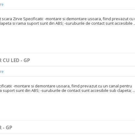
re
t scara Zirve Specificatii: -montare si demontare usoara, fiind prevazut cu
lapeta si rama suport sunt din ABS; -suruburile de contact sunt accesibile ..
 CU LED - GP
re
ificatii: -montare si demontare usoara, fiind prevazut cu un canal pentru
a suport sunt din ABS; -suruburile de contact sunt accesibile sub clapeta; ..
 - GP