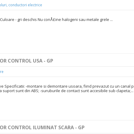
luri, conductori electrice
 Culoare - gri deschis Nu conÅ£ine halogeni sau metale grele ...
TOR CONTROL USA - GP
re
rve Specificatii: -montare si demontare usoara, fiind prevazut cu un canal 
a suport sunt din ABS; -suruburile de contact sunt accesibile sub clapeta;...
TOR CONTROL ILUMINAT SCARA - GP