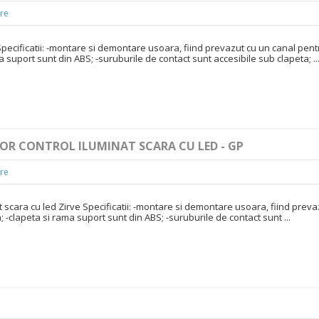
re
Specificatii: -montare si demontare usoara, fiind prevazut cu un canal pent
a suport sunt din ABS; -suruburile de contact sunt accesibile sub clapeta; ..
TOR CONTROL ILUMINAT SCARA CU LED - GP
re
t scara cu led Zirve Specificatii: -montare si demontare usoara, fiind preva
 -clapeta si rama suport sunt din ABS; -suruburile de contact sunt ...