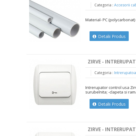
Categoria :
Accesorii cab
Material- PC (polycarbonat)
Detalii Produs
ZIRVE - INTRERUPA
Categoria :
Intrerupatoa
Intrerupator control usa Zi
surubelnita; -clapeta si ram
Detalii Produs
ZIRVE - INTRERUPA