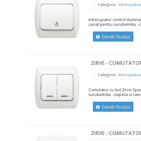
Categoria :
Intrerupatoa
Intrerupator control ilumina
canal pentru surubelnita; -c
Detalii Produs
ZIRVE - COMUTATOR
Categoria :
Intrerupatoa
Comutator cu led Zirve Spec
surubelnita; -clapeta si ram
Detalii Produs
ZIRVE - COMUTATOR