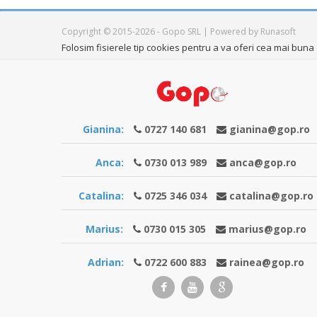
Copyright © 2015-2026 - Gopo SRL | Powered by Runasoft
Folosim fisierele tip cookies pentru a va oferi cea mai buna e
Gianina:
0727 140 681
gianina@gop.ro
Anca:
0730 013 989
anca@gop.ro
Catalina:
0725 346 034
catalina@gop.ro
Marius:
0730 015 305
marius@gop.ro
Adrian:
0722 600 883
rainea@gop.ro