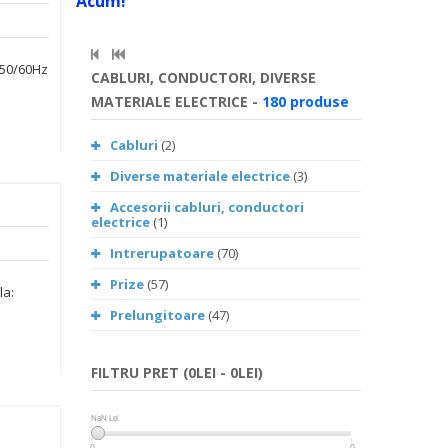
Acum!
 50/60Hz
CABLURI, CONDUCTORI, DIVERSE
MATERIALE ELECTRICE -
180 produse
Cabluri
(2)
Diverse materiale electrice
(3)
Accesorii cabluri, conductori
electrice
(1)
Intrerupatoare
(70)
Prize
(57)
la:
Prelungitoare
(47)
FILTRU PRET (0LEI - 0LEI)
NaN Lei
NaN Lei
0
0