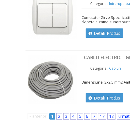
Categoria :
Intrerupatoa
Comutator Zirve Specificati
clapeta si rama suport sunt 
Detalii Produs
CABLU ELECTRIC - G
Categoria :
Cabluri
Dimensiune: 3x2.5 mm2 Ambal
Detalii Produs
« anterior
1
2
3
4
5
6
7
17
18
urmat