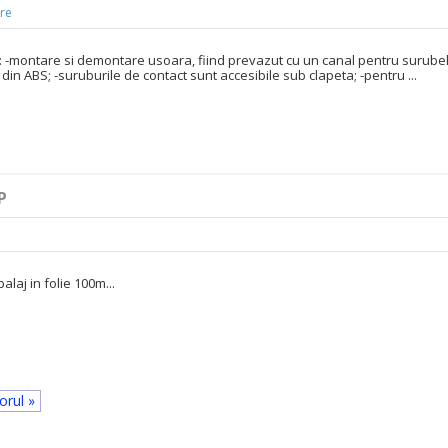
re
i: -montare si demontare usoara, fiind prevazut cu un canal pentru surubeln
din ABS; -suruburile de contact sunt accesibile sub clapeta; -pentru ...
P
aj in folie 100m...
orul »