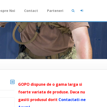
spre Noi
Contact
Parteneri
GOPO dispune de o gama larga si
foarte variata de produse. Daca nu
gasiti produsul dorit
Contactati-ne