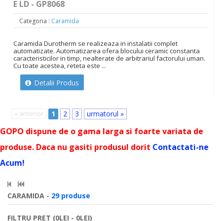
E LD - GP8068
Categoria :
Caramida
Caramida Durotherm se realizeaza in instalatii complet
automatizate. Automatizarea ofera blocului ceramic constanta
caracteristicilor in timp, nealterate de arbitrariul factorului uman.
Cu toate acestea, reteta este ...
Detalii Produs
« anterior
1
2
3
urmatorul »
GOPO dispune de o gama larga si foarte variata de
produse. Daca nu gasiti produsul dorit
Contactati-ne
Acum!
CARAMIDA -
29 produse
FILTRU PRET (0LEI - 0LEI)