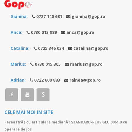
Gianina:
0727 140 681
gianina@gop.ro
Anca:
0730 013 989
anca@gop.ro
Catalina:
0725 346 034
catalina@gop.ro
Marius:
0730 015 305
marius@gop.ro
Adrian:
0722 600 883
rainea@gop.ro
CELE MAI NOI IN SITE
FereastrÄƒ cu articulare medianÄƒ STANDARD-PLUS GLU 0061 B cu
operare de jos