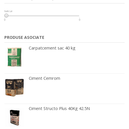
NaN Lei
NaN Lei
0
0
PRODUSE ASOCIATE
Carpatcement sac 40 kg
Ciment Cemrom
Ciment Structo Plus 40Kg 42.5N