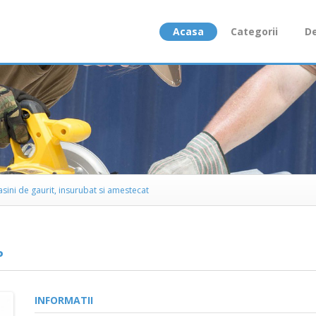
Acasa
Categorii
De
sini de gaurit, insurubat si amestecat
P
INFORMATII