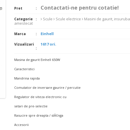
Contactati-ne pentru cotatie!
Pret
Scule
Scule electrice
Masini de gaurit, insurubat
Categorie
amestecat
Einhell
Marca
1617 ori.
Vizualizari
Masina de gaurit Einhell 650W
Caracteristici
Mandrina rapida
Comutator de inversare gaurire / percutie
Regulator de viteza electronic cu
setari de pre-selectie
Rasucire spre dreapta / stÃ¢nga
Accesorii