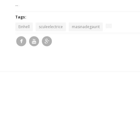
...
Tags:
Einhell
sculeelectrice
masinadegaurit