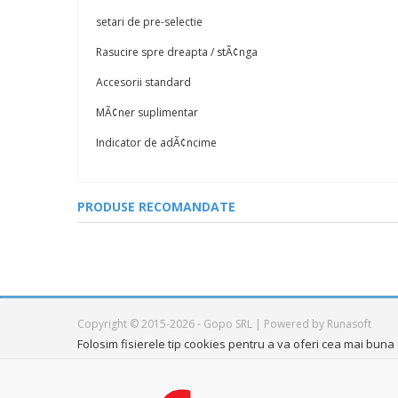
setari de pre-selectie
Rasucire spre dreapta / stÃ¢nga
Accesorii standard
MÃ¢ner suplimentar
Indicator de adÃ¢ncime
PRODUSE RECOMANDATE
Copyright © 2015-2026 - Gopo SRL | Powered by Runasoft
Folosim fisierele tip cookies pentru a va oferi cea mai buna e