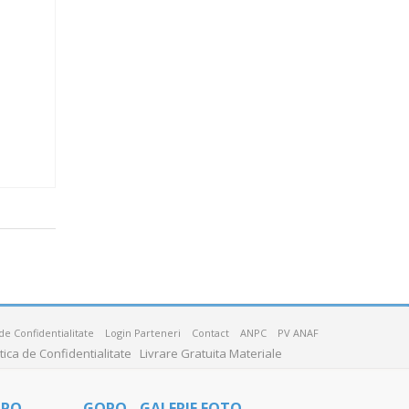
 de Confidentialitate
Login Parteneri
Contact
ANPC
PV ANAF
itica de Confidentialitate
Livrare Gratuita Materiale
OPO
GOPO - GALERIE FOTO