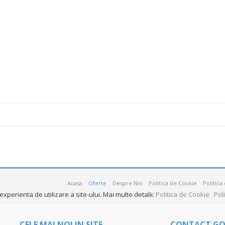
Acasa
Oferte
Despre Noi
Politica de Cookie
Politica
xperienta de utilizare a site-ului. Mai multe detalii:
Politica de Cookie
Pol
CELE MAI NOI IN SITE
CONTACT G