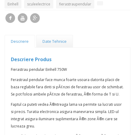
Einhell
sculeelectrice
fierastraupendular
Descriere
Date Tehnice
Descriere Produs
Fierastrau pendular Einhell 750W
Ferastraul pendular face munca foarte usoara datorita placii de
baza reglabile fara dinti si pÃ¢nzei de ferastrau usor de schimbat.
Se pot folosi ambele pÃ¢nze de ferastrau, Ã®n forma de T si U.
Faptul ca puteti vedea Ã®ntreaga lama va permite sa lucrati usor
si precis. Turatia electronica asigura manevrarea simpla. LED-ul
integrat asigura iluminare suplimentara Ã®n zone Ã®n care se
lucreaza greu.