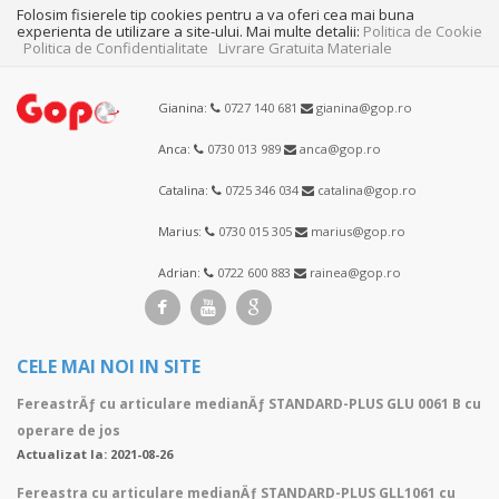
Folosim fisierele tip cookies pentru a va oferi cea mai buna
experienta de utilizare a site-ului. Mai multe detalii:
Politica de Cookie
Politica de Confidentialitate
Livrare Gratuita Materiale
Gianina:
0727 140 681
gianina@gop.ro
Anca:
0730 013 989
anca@gop.ro
Catalina:
0725 346 034
catalina@gop.ro
Marius:
0730 015 305
marius@gop.ro
Adrian:
0722 600 883
rainea@gop.ro
CELE MAI NOI IN SITE
FereastrÄƒ cu articulare medianÄƒ STANDARD-PLUS GLU 0061 B cu
operare de jos
Actualizat la: 2021-08-26
Fereastra cu articulare medianÄƒ STANDARD-PLUS GLL1061 cu