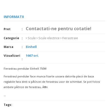
INFORMATII
Contactati-ne pentru cotatie!
Pret
Scule
Scule electrice
Fierastraie
Categorie
Einhell
Marca
1667 ori.
Vizualizari
Fierastrau pendular Einhell 750W
Ferastraul pendular face munca foarte usoara datorita placii de baza
reglabile fara dinti si pÃ¢nzei de ferastrau usor de schimbat. Se pot folosi
ambele pÃ¢nze de ferastrau, Ã®n
...
Tags: