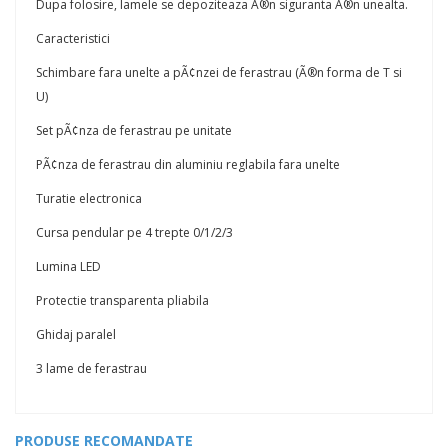
Dupa folosire, lamele se depoziteaza Ã®n siguranta Ã®n unealta.
Caracteristici
Schimbare fara unelte a pÃ¢nzei de ferastrau (Ã®n forma de T si
U)
Set pÃ¢nza de ferastrau pe unitate
PÃ¢nza de ferastrau din aluminiu reglabila fara unelte
Turatie electronica
Cursa pendular pe 4 trepte 0/1/2/3
Lumina LED
Protectie transparenta pliabila
Ghidaj paralel
3 lame de ferastrau
PRODUSE RECOMANDATE