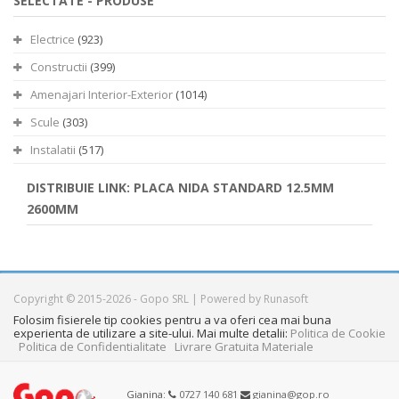
SELECTATE -
PRODUSE
Electrice
(923)
Constructii
(399)
Amenajari Interior-Exterior
(1014)
Scule
(303)
Instalatii
(517)
DISTRIBUIE LINK: PLACA NIDA STANDARD 12.5MM
2600MM
Copyright © 2015-2026 - Gopo SRL | Powered by Runasoft
Folosim fisierele tip cookies pentru a va oferi cea mai buna
experienta de utilizare a site-ului. Mai multe detalii:
Politica de Cookie
Politica de Confidentialitate
Livrare Gratuita Materiale
Gianina:
0727 140 681
gianina@gop.ro