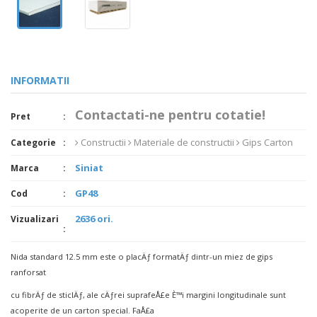
INFORMATII
Contactati-ne pentru cotatie!
Pret
Constructii
Materiale de constructii
Gips Carton
Categorie
Siniat
Marca
GP48
Cod
2636 ori.
Vizualizari
Nida standard 12.5 mm este o placÄƒ formatÄƒ dintr-un miez de gips
ranforsat
cu fibrÄƒ de sticlÄƒ, ale cÄƒrei suprafeÅ£e È™i margini longitudinale sunt
acoperite de un carton special. FaÅ£a