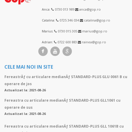
Anca:
0730 013 989
anca@gop.ro
Catalina:
0725 346 034
catalina@gop.ro
Marius:
0730 015 305
marius@gop.ro
Adrian:
0722 600 883
rainea@gop.ro
CELE MAI NOI IN SITE
FereastrÄƒ cu articulare medianÄƒ STANDARD-PLUS GLU 0061 B cu
operare de jos
Actualizat la: 2021-08-26
Fereastra cu articulare medianÄƒ STANDARD-PLUS GLL1061 cu
operare de sus
Actualizat la: 2021-08-26
Fereastra cu articulare medianÄƒ STANDARD-PLUS GLL 1061B cu