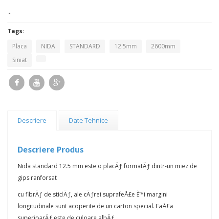
...
Tags:
Placa
NIDA
STANDARD
12.5mm
2600mm
Siniat
Descriere
Date Tehnice
Descriere Produs
Nida standard 12.5 mm este o placÄƒ formatÄƒ dintr-un miez de
gips ranforsat
cu fibrÄƒ de sticlÄƒ, ale cÄƒrei suprafeÅ£e È™i margini
longitudinale sunt acoperite de un carton special. FaÅ£a
superioarÄƒ este de culoare albÄƒ.