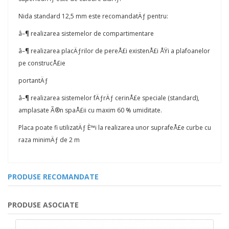
Nida standard 12,5 mm este recomandatÄƒ pentru:
â–¶ realizarea sistemelor de compartimentare
â–¶ realizarea placÄƒrilor de pereÅ£i existenÅ£i ÅŸi a plafoanelor
pe construcÅ£ie
portantÄƒ
â–¶ realizarea sistemelor fÄƒrÄƒ cerinÅ£e speciale (standard),
amplasate Ã®n spaÅ£ii cu maxim 60 % umiditate.
Placa poate fi utilizatÄƒ È™i la realizarea unor suprafeÅ£e curbe cu
raza minimÄƒ de 2 m
PRODUSE RECOMANDATE
PRODUSE ASOCIATE