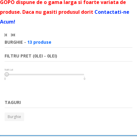
GOPO dispune de o gama larga si foarte variata de
produse. Daca nu gasiti produsul dorit
Contactati-ne
Acum!
BURGHIE -
13 produse
FILTRU PRET (0LEI - 0LEI)
NaN Lei
NaN Lei
0
0
TAGURI
Burghie