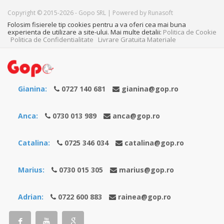
Copyright © 2015-2026 - Gopo SRL | Powered by Runasoft
Folosim fisierele tip cookies pentru a va oferi cea mai buna
experienta de utilizare a site-ului. Mai multe detalii:
Politica de Cookie
Politica de Confidentialitate
Livrare Gratuita Materiale
Gianina:
0727 140 681
gianina@gop.ro
Anca:
0730 013 989
anca@gop.ro
Catalina:
0725 346 034
catalina@gop.ro
Marius:
0730 015 305
marius@gop.ro
Adrian:
0722 600 883
rainea@gop.ro