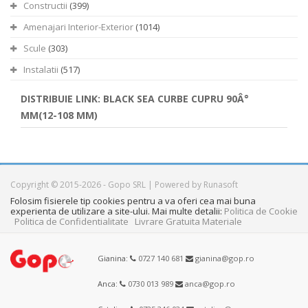
Constructii
(399)
Amenajari Interior-Exterior
(1014)
Scule
(303)
Instalatii
(517)
DISTRIBUIE LINK: BLACK SEA CURBE CUPRU 90Â°
MM(12-108 MM)
Copyright © 2015-2026 - Gopo SRL | Powered by Runasoft
Folosim fisierele tip cookies pentru a va oferi cea mai buna
experienta de utilizare a site-ului. Mai multe detalii:
Politica de Cookie
Politica de Confidentialitate
Livrare Gratuita Materiale
Gianina:
0727 140 681
gianina@gop.ro
Anca:
0730 013 989
anca@gop.ro