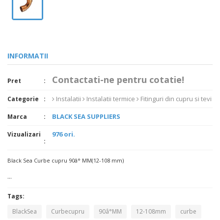
INFORMATII
Contactati-ne pentru cotatie!
Pret
Instalatii
Instalatii termice
Fitinguri din cupru si tevi
Categorie
BLACK SEA SUPPLIERS
Marca
976 ori.
Vizualizari
Black Sea Curbe cupru 90â° MM(12-108 mm)
...
Tags:
BlackSea
Curbecupru
90â°MM
12-108mm
curbe