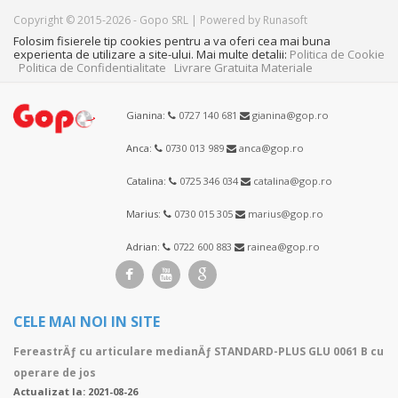
Copyright © 2015-2026 - Gopo SRL | Powered by Runasoft
Folosim fisierele tip cookies pentru a va oferi cea mai buna
experienta de utilizare a site-ului. Mai multe detalii:
Politica de Cookie
Politica de Confidentialitate
Livrare Gratuita Materiale
Gianina:
0727 140 681
gianina@gop.ro
Anca:
0730 013 989
anca@gop.ro
Catalina:
0725 346 034
catalina@gop.ro
Marius:
0730 015 305
marius@gop.ro
Adrian:
0722 600 883
rainea@gop.ro
CELE MAI NOI IN SITE
FereastrÄƒ cu articulare medianÄƒ STANDARD-PLUS GLU 0061 B cu
operare de jos
Actualizat la: 2021-08-26