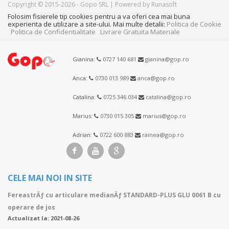
Copyright © 2015-2026 - Gopo SRL | Powered by Runasoft
Folosim fisierele tip cookies pentru a va oferi cea mai buna
experienta de utilizare a site-ului. Mai multe detalii:
Politica de Cookie
Politica de Confidentialitate
Livrare Gratuita Materiale
Gianina:
0727 140 681
gianina@gop.ro
Anca:
0730 013 989
anca@gop.ro
Catalina:
0725 346 034
catalina@gop.ro
Marius:
0730 015 305
marius@gop.ro
Adrian:
0722 600 883
rainea@gop.ro
CELE MAI NOI IN SITE
FereastrÄƒ cu articulare medianÄƒ STANDARD-PLUS GLU 0061 B cu
operare de jos
Actualizat la: 2021-08-26