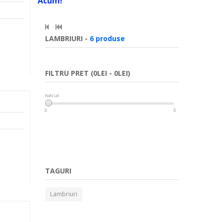
Acum!
LAMBRIURI -
6 produse
FILTRU PRET (0LEI - 0LEI)
NaN Lei
NaN Lei
0
0
TAGURI
Lambriuri