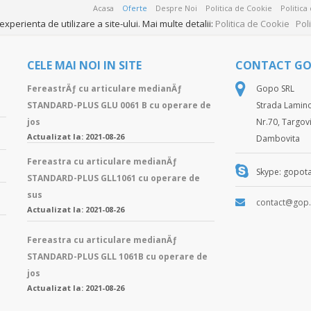
Acasa
Oferte
Despre Noi
Politica de Cookie
Politica
xperienta de utilizare a site-ului. Mai multe detalii:
Politica de Cookie
Pol
CELE MAI NOI IN SITE
CONTACT G
FereastrÄƒ cu articulare medianÄƒ
Gopo SRL
STANDARD-PLUS GLU 0061 B cu operare de
Strada Lamino
jos
Nr.70, Targovi
Actualizat la: 2021-08-26
Dambovita
Fereastra cu articulare medianÄƒ
Skype: gopota
STANDARD-PLUS GLL1061 cu operare de
sus
contact@gop.
Actualizat la: 2021-08-26
Fereastra cu articulare medianÄƒ
STANDARD-PLUS GLL 1061B cu operare de
jos
Actualizat la: 2021-08-26