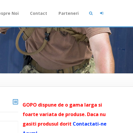
spre Noi
Contact
Parteneri
GOPO dispune de o gama larga si
foarte variata de produse. Daca nu
gasiti produsul dorit
Contactati-ne