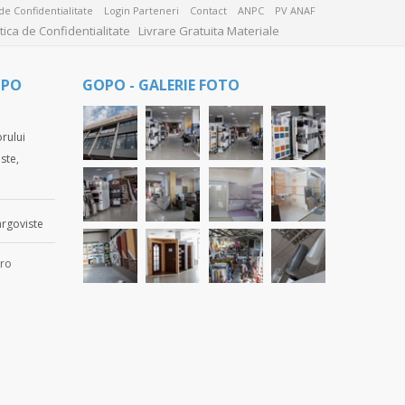
 de Confidentialitate
Login Parteneri
Contact
ANPC
PV ANAF
itica de Confidentialitate
Livrare Gratuita Materiale
OPO
GOPO - GALERIE FOTO
rului
ste,
rgoviste
ro