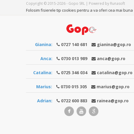
Copyright © 2015-2026 - Gopo SRL | Powered by Runasoft
Folosim fisierele tip cookies pentru a va oferi cea mai buna e
Gianina:
0727 140 681
gianina@gop.ro
Anca:
0730 013 989
anca@gop.ro
Catalina:
0725 346 034
catalina@gop.ro
Marius:
0730 015 305
marius@gop.ro
Adrian:
0722 600 883
rainea@gop.ro